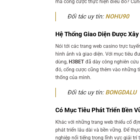
mà cổng cược thực hiện điều đó? Cùng
Đối tác uy tín:
NOHU90
Hệ Thống Giao Diện Được Xây 
Nói tới các trang web casino trực tuyế
hình ảnh và giao diện. Với mục tiêu đ
dùng,
H3BET
đã dày công nghiên cứu v
đó, cổng cược cũng thêm vào những tì
thống của mình.
Đối tác uy tín:
BONGDALU
Có Mục Tiêu Phát Triển Bền V
Khác với những trang web thiếu cố định
phát triển lâu dài và bền vững. Để thự
nghiệp nổi tiếng trong lĩnh vực giải t