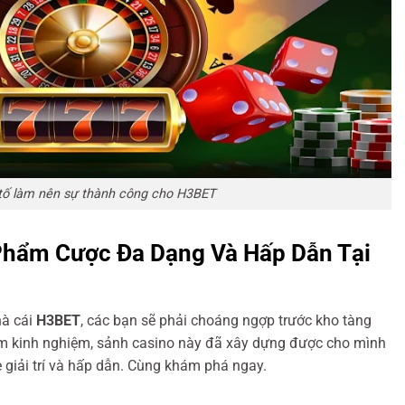
tố làm nên sự thành công cho H3BET
hẩm Cược Đa Dạng Và Hấp Dẫn Tại
hà cái
H3BET
, các bạn sẽ phải choáng ngợp trước kho tàng
 năm kinh nghiệm, sảnh casino này đã xây dựng được cho mình
 giải trí và hấp dẫn. Cùng khám phá ngay.