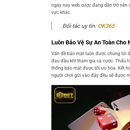
ngày nay web cược đang dần trở nên 
vực khác.
Đối tác uy tín:
OK365
Luôn Bảo Vệ Sự An Toàn Cho 
Vấn đề bảo mật luôn được chúng tôi đặ
đau đầu khi tham gia cá cược. Thấu h
thống bảo mật được tối ưu hóa. Kết h
người chơi gửi vào đây đều sẽ được mã