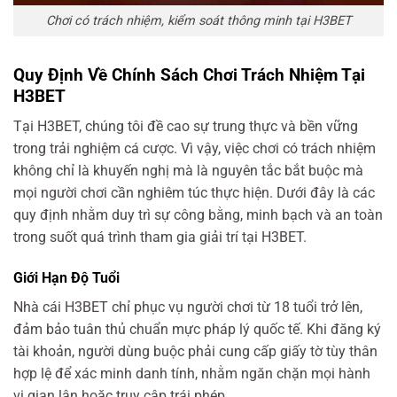
Chơi có trách nhiệm, kiểm soát thông minh tại H3BET
Quy Định Về Chính Sách Chơi Trách Nhiệm Tại
H3BET
Tại H3BET, chúng tôi đề cao sự trung thực và bền vững
trong trải nghiệm cá cược. Vì vậy, việc chơi có trách nhiệm
không chỉ là khuyến nghị mà là nguyên tắc bắt buộc mà
mọi người chơi cần nghiêm túc thực hiện. Dưới đây là các
quy định nhằm duy trì sự công bằng, minh bạch và an toàn
trong suốt quá trình tham gia giải trí tại H3BET.
Giới Hạn Độ Tuổi
Nhà cái H3BET chỉ phục vụ người chơi từ 18 tuổi trở lên,
đảm bảo tuân thủ chuẩn mực pháp lý quốc tế. Khi đăng ký
tài khoản, người dùng buộc phải cung cấp giấy tờ tùy thân
hợp lệ để xác minh danh tính, nhằm ngăn chặn mọi hành
vi gian lận hoặc truy cập trái phép.