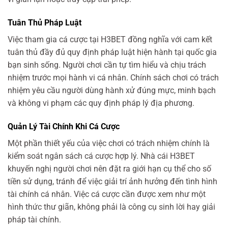
Tuân Thủ Pháp Luật
Việc tham gia cá cược tại H3BET đồng nghĩa với cam kết
tuân thủ đầy đủ quy định pháp luật hiện hành tại quốc gia
bạn sinh sống. Người chơi cần tự tìm hiểu và chịu trách
nhiệm trước mọi hành vi cá nhân. Chính sách chơi có trách
nhiệm yêu cầu người dùng hành xử đúng mực, minh bạch
và không vi phạm các quy định pháp lý địa phương.
Quản Lý Tài Chính Khi Cá Cược
Một phần thiết yếu của việc chơi có trách nhiệm chính là
kiểm soát ngân sách cá cược hợp lý. Nhà cái H3BET
khuyến nghị người chơi nên đặt ra giới hạn cụ thể cho số
tiền sử dụng, tránh để việc giải trí ảnh hưởng đến tình hình
tài chính cá nhân. Việc cá cược cần được xem như một
hình thức thư giãn, không phải là công cụ sinh lời hay giải
pháp tài chính.