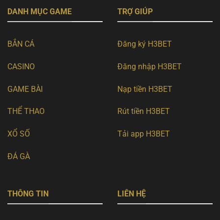
DANH MỤC GAME
TRỢ GIÚP
BẮN CÁ
Đăng ký H3BET
CASINO
Đăng nhập H3BET
GAME BÀI
Nạp tiền H3BET
THỂ THAO
Rút tiền H3BET
XỔ SỐ
Tải app H3BET
ĐÁ GÀ
THÔNG TIN
LIÊN HỆ