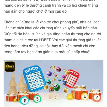
mang đến tỷ lệ thưởng cạnh tranh và cơ hội chiến thắng
hấp dẫn cho người chơi ở mọi cấp độ.
Không chỉ dừng lại ở kho trò chơi phong phú, nhà cái còn
liên tục triển khai các chương trình khuyến mãi hấp dẫn.
Giúp tối đa hóa lợi ích và gia tăng phần thưởng cho người
tham gia cá cược tại H3BET. Với các giải thưởng giá trị lên
đến hàng triệu đồng, cơ hội thay đổi vận mệnh chỉ còn
trong tầm tay bạn, đơn giản qua một cú nhấp chuột!