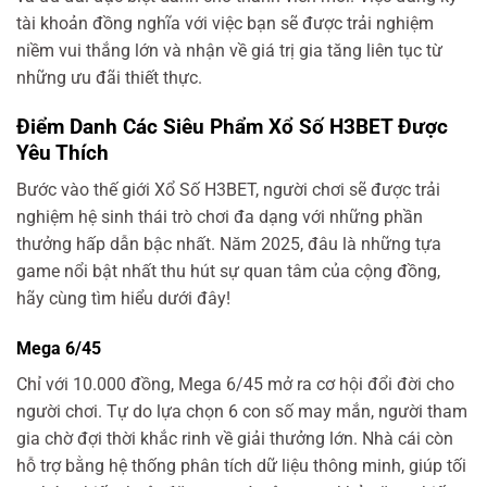
tài khoản đồng nghĩa với việc bạn sẽ được trải nghiệm
niềm vui thắng lớn và nhận về giá trị gia tăng liên tục từ
những ưu đãi thiết thực.
Điểm Danh Các Siêu Phẩm Xổ Số H3BET Được
Yêu Thích
Bước vào thế giới Xổ Số H3BET, người chơi sẽ được trải
nghiệm hệ sinh thái trò chơi đa dạng với những phần
thưởng hấp dẫn bậc nhất. Năm 2025, đâu là những tựa
game nổi bật nhất thu hút sự quan tâm của cộng đồng,
hãy cùng tìm hiểu dưới đây!
Mega 6/45
Chỉ với 10.000 đồng, Mega 6/45 mở ra cơ hội đổi đời cho
người chơi. Tự do lựa chọn 6 con số may mắn, người tham
gia chờ đợi thời khắc rinh về giải thưởng lớn. Nhà cái còn
hỗ trợ bằng hệ thống phân tích dữ liệu thông minh, giúp tối