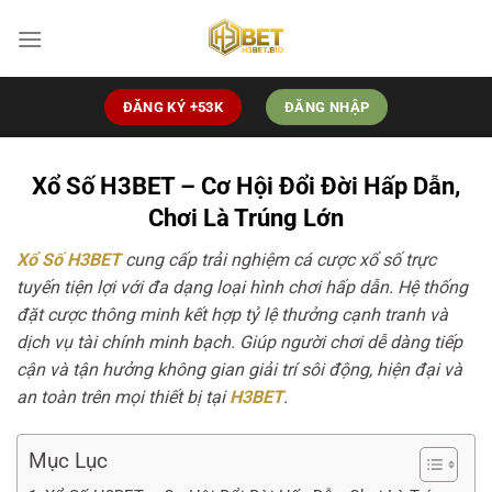
Bỏ
qua
nội
dung
ĐĂNG KÝ +53K
ĐĂNG NHẬP
Xổ Số H3BET – Cơ Hội Đổi Đời Hấp Dẫn,
Chơi Là Trúng Lớn
Xổ Số H3BET
cung cấp trải nghiệm cá cược xổ số trực
tuyến tiện lợi với đa dạng loại hình chơi hấp dẫn. Hệ thống
đặt cược thông minh kết hợp tỷ lệ thưởng cạnh tranh và
dịch vụ tài chính minh bạch. Giúp người chơi dễ dàng tiếp
cận và tận hưởng không gian giải trí sôi động, hiện đại và
an toàn trên mọi thiết bị tại
H3BET
.
Mục Lục